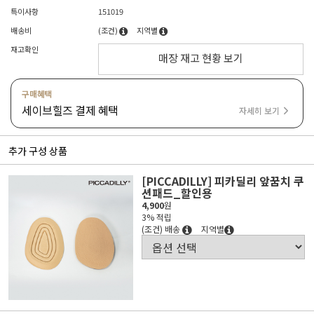
특이사항
151019
배송비
(조건)
지역별
재고확인
매장 재고 현황 보기
구매혜택
세이브힐즈 결제 혜택
자세히 보기
추가 구성 상품
[PICCADILLY] 피카딜리 앞꿈치 쿠
션패드_할인용
4,900
원
3% 적립
(조건) 배송
지역별