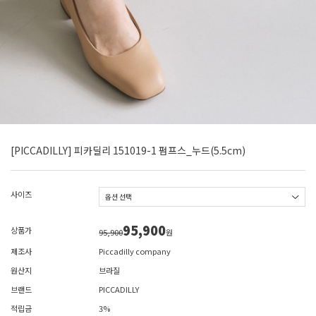
[PICCADILLY] 피카딜리 151019-1 펌프스_누드(5.5cm)
사이즈
95,900
상품가
95,900
원
제조사
Piccadilly company
원산지
브라질
브랜드
PICCADILLY
적립금
3%