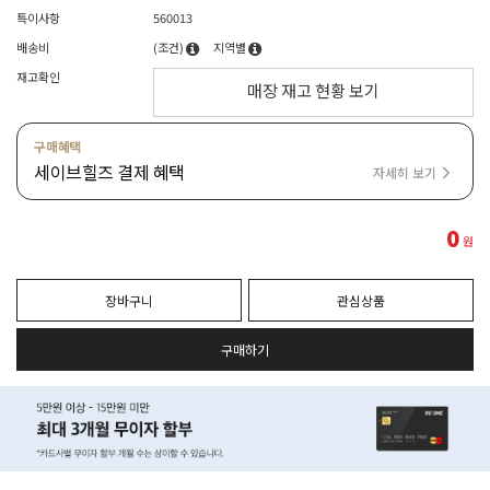
특이사항
560013
배송비
(조건)
지역별
재고확인
매장 재고 현황 보기
구매혜택
세이브힐즈 결제 혜택
자세히 보기
0
원
장바구니
관심상품
구매하기