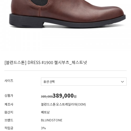
[블런드스톤] DRESS #1900 첼시부츠_체스트넛
사이즈
389,000
상품가
389,000
원
제조사
블런드스톤 오스트레일리아(OEM)
원산지
베트남
브랜드
BLUNDSTONE
적립금
3%