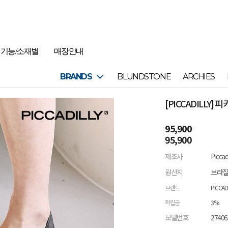
기능/소재별
매장안내
BRANDS
BLUNDSTONE
ARCHIES
[PICCADILLY] 
95,900
95,900
제조사
Picca
원산지
브라
브랜드
PICCAD
적립금
3%
모델번호
27406