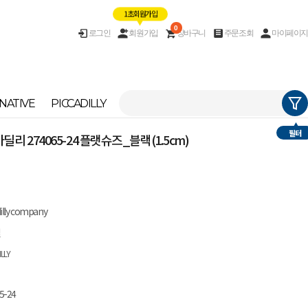
1초 회원가입
0
로그인
회원가입
장바구니
주문조회
마이페이지
NATIVE
PICCADILLY
필터
피카딜리 274065-24 플랫슈즈_블랙(1.5cm)
dilly company
질
ILLY
5-24