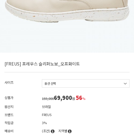
[FREUS] 프레우스 슬리퍼노보_오프화이트
사이즈
69,900
56
상품가
159,000
원
%
원산지
브라질
브랜드
FREUS
적립금
3%
배송비
(조건)
지역별