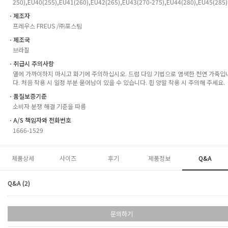
250),EU40(255),EU41(260),EU42(265),EU43(270-275),EU44(280),EU45(285)
ㆍ제조자
프레우스 FREUS /㈜포스팀
ㆍ제조국
브라질
ㆍ취급시 주의사항
열에 가까이하지 마시고 화기에 주의하십시오. 드럼 다잉 기법으로 염색한 천연 가죽입
다. 처음 착용 시 일정 부분 묻어남이 있을 수 있습니다. 흰 양말 착용 시 주의해 주세요.
ㆍ품질보증기준
소비자 분쟁 해결 기준을 따름
ㆍA/S 책임자와 전화번호
1666-1529
제품상세
사이즈
후기
제품정보
Q&A
Q&A (2)
문의하기