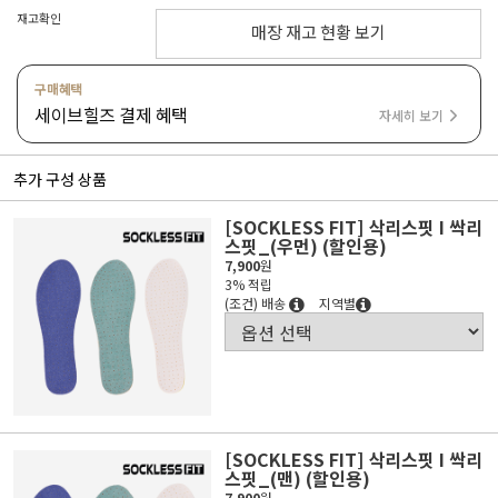
재고확인
매장 재고 현황 보기
구매혜택
세이브힐즈 결제 혜택
자세히 보기
추가 구성 상품
[SOCKLESS FIT] 삭리스핏 I 싹리
스핏_(우먼) (할인용)
7,900
원
3% 적립
(조건) 배송
지역별
[SOCKLESS FIT] 삭리스핏 I 싹리
스핏_(맨) (할인용)
7,900
원