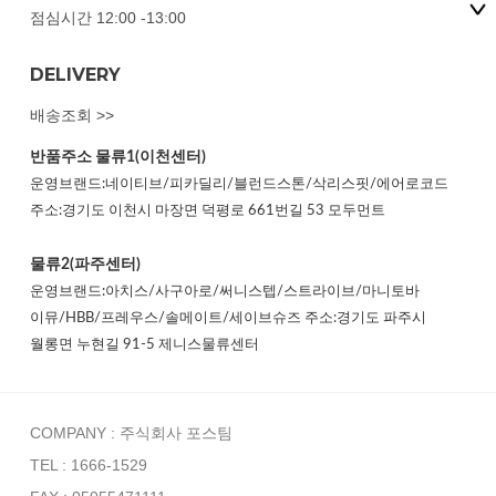
점심시간 12:00 -13:00
DELIVERY
배송조회 >>
반품주소
물류1(이천센터)
운영브랜드:네이티브/피카딜리/블런드스톤/삭리스핏/에어로코드
주소:경기도 이천시 마장면 덕평로 661번길 53 모두먼트
물류2(파주센터)
운영브랜드:아치스/사구아로/써니스텝/스트라이브/마니토바
이뮤/HBB/프레우스/솔메이트/세이브슈즈 주소:경기도 파주시
월롱면 누현길 91-5 제니스물류센터
COMPANY : 주식회사 포스팀
TEL : 1666-1529