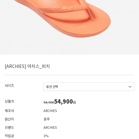
[ARCHIES] 아치스_피치
사이즈
54,900
상품가
54,900
원
제조사
ARCHIES
원산지
호주
브랜드
ARCHIES
적립금
3%