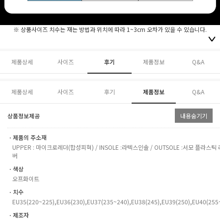
※ 상품사이즈 치수는 재는 방법과 위치에 따라 1~3cm 오차가 있을 수 있습니다.
제품상세
사이즈
후기
제품정보
Q&A
제품상세
사이즈
후기
제품정보
Q&A
상품정보제공
내용숨기기
ㆍ제품의 주소재
UPPER : 마이크로레더(합성피혁) / INSOLE :라텍스인솔 / OUTSOLE :서모 플라스틱 
버
ㆍ색상
오프화이트
ㆍ치수
EU35(220~225),EU36(230),EU37(235~240),EU38(245),EU39(250),EU40(255
ㆍ제조자