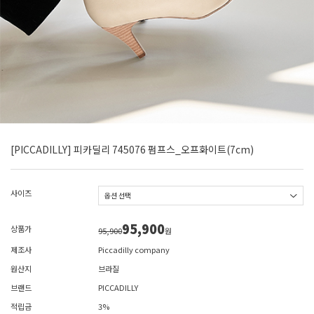
[PICCADILLY] 피카딜리 745076 펌프스_오프화이트(7cm)
사이즈
95,900
상품가
95,900
원
제조사
Piccadilly company
원산지
브라질
브랜드
PICCADILLY
적립금
3%