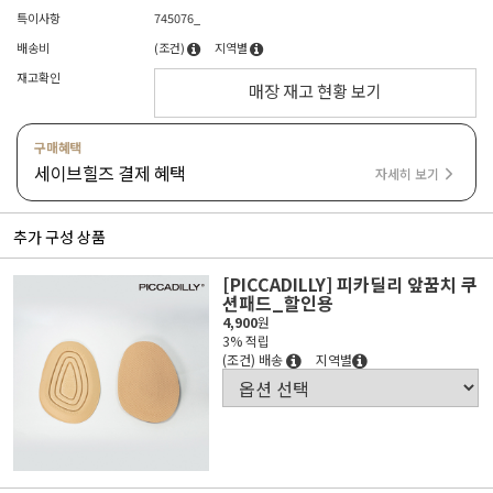
특이사항
745076_
배송비
(조건)
지역별
재고확인
매장 재고 현황 보기
구매혜택
세이브힐즈 결제 혜택
자세히 보기
추가 구성 상품
[PICCADILLY] 피카딜리 앞꿈치 쿠
션패드_할인용
4,900
원
3% 적립
(조건) 배송
지역별