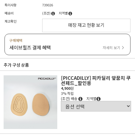
특이사항
739026
배송비
(조건)
지역별
재고확인
매장 재고 현황 보기
구매혜택
세이브힐즈 결제 혜택
자세히 보기
추가 구성 상품
[PICCADILLY] 피카딜리 앞꿈치 쿠
션패드_할인용
4,900
원
3% 적립
(조건) 배송
지역별