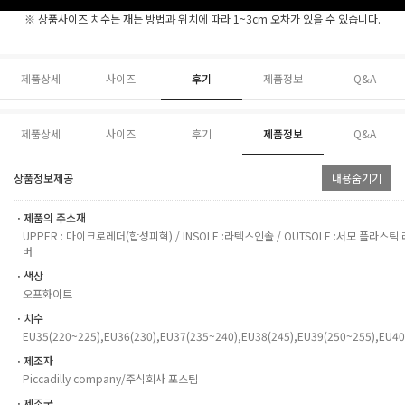
※ 상품사이즈 치수는 재는 방법과 위치에 따라 1~3cm 오차가 있을 수 있습니다.
제품상세
사이즈
후기
제품정보
Q&A
제품상세
사이즈
후기
제품정보
Q&A
상품정보제공
내용숨기기
ㆍ제품의 주소재
UPPER : 마이크로레더(합성피혁) / INSOLE :라텍스인솔 / OUTSOLE :서모 플라스틱 
버
ㆍ색상
오프화이트
ㆍ치수
EU35(220~225),EU36(230),EU37(235~240),EU38(245),EU39(250~255),EU40
ㆍ제조자
Piccadilly company/주식회사 포스팀
ㆍ제조국