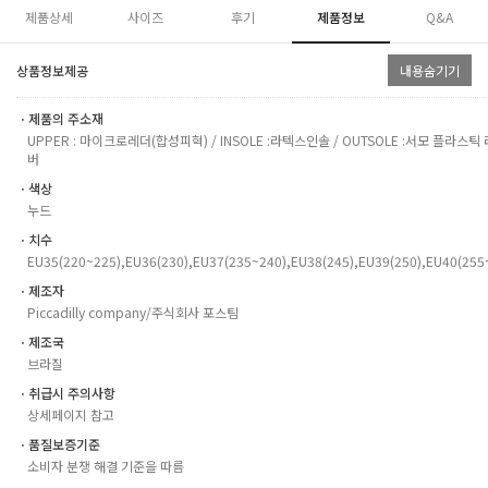
제품상세
사이즈
후기
제품정보
Q&A
상품정보제공
내용숨기기
ㆍ제품의 주소재
UPPER : 마이크로레더(합성피혁) / INSOLE :라텍스인솔 / OUTSOLE :서모 플라스틱 
버
ㆍ색상
누드
ㆍ치수
EU35(220~225),EU36(230),EU37(235~240),EU38(245),EU39(250),EU40(255
ㆍ제조자
Piccadilly company/주식회사 포스팀
ㆍ제조국
브라질
ㆍ취급시 주의사항
상세페이지 참고
ㆍ품질보증기준
소비자 분쟁 해결 기준을 따름