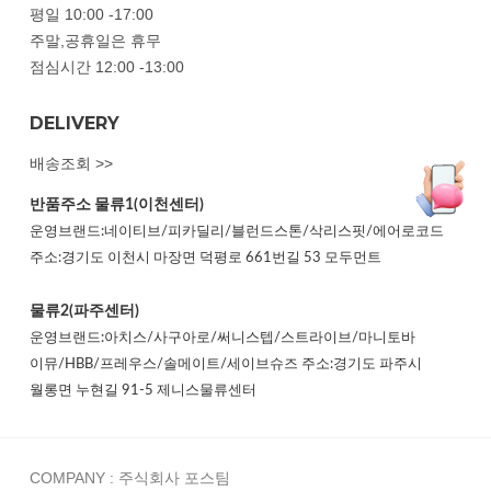
평일 10:00 -17:00
주말,공휴일은 휴무
점심시간 12:00 -13:00
DELIVERY
배송조회 >>
반품주소
물류1(이천센터)
운영브랜드:네이티브/피카딜리/블런드스톤/삭리스핏/에어로코드
주소:경기도 이천시 마장면 덕평로 661번길 53 모두먼트
물류2(파주센터)
운영브랜드:아치스/사구아로/써니스텝/스트라이브/마니토바
이뮤/HBB/프레우스/솔메이트/세이브슈즈 주소:경기도 파주시
월롱면 누현길 91-5 제니스물류센터
COMPANY : 주식회사 포스팀