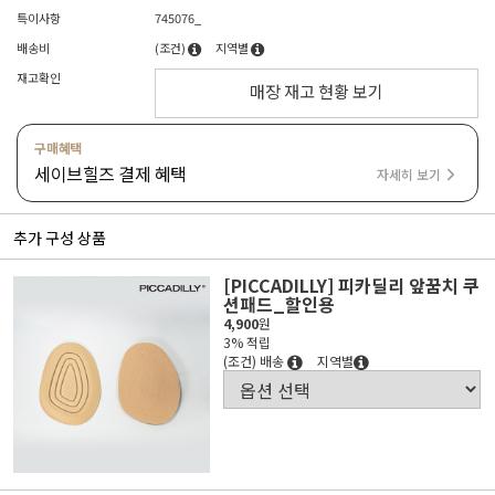
특이사항
745076_
배송비
(조건)
지역별
재고확인
매장 재고 현황 보기
구매혜택
세이브힐즈 결제 혜택
자세히 보기
추가 구성 상품
[PICCADILLY] 피카딜리 앞꿈치 쿠
션패드_할인용
4,900
원
3% 적립
(조건) 배송
지역별