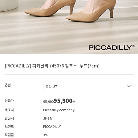
[PICCADILLY] 피카딜리 745076 펌프스_누드(7cm)
옵션
95,900
상품가
95,900
원
제조사
Piccadilly company
원산지
브라질
브랜드
PICCADILLY
적립금
3%