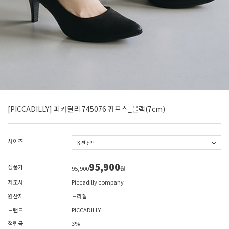
[PICCADILLY] 피카딜리 745076 펌프스_블랙(7cm)
사이즈
95,900
상품가
95,900
원
제조사
Piccadilly company
원산지
브라질
브랜드
PICCADILLY
적립금
3%