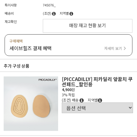
특이사항
745076_
배송비
(조건)
지역별
재고확인
매장 재고 현황 보기
구매혜택
세이브힐즈 결제 혜택
자세히 보기
추가 구성 상품
[PICCADILLY] 피카딜리 앞꿈치 쿠
션패드_할인용
4,900
원
3% 적립
(조건) 배송
지역별